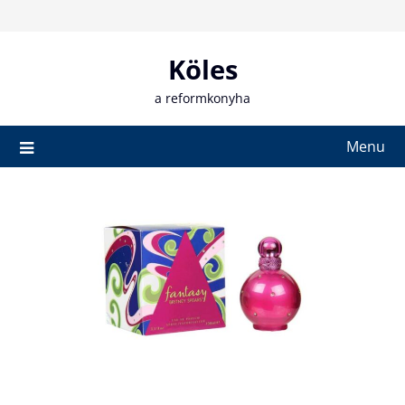
Skip
to
content
Köles
a reformkonyha
Menu