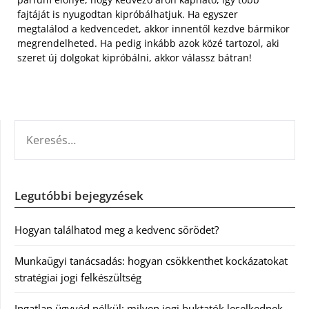
fajtáját is nyugodtan kipróbálhatjuk. Ha egyszer
megtalálod a kedvencedet, akkor innentől kezdve bármikor
megrendelheted. Ha pedig inkább azok közé tartozol, aki
szeret új dolgokat kipróbálni, akkor válassz bátran!
KERESÉS:
Legutóbbi bejegyzések
Hogyan találhatod meg a kedvenc sörödet?
Munkaügyi tanácsadás: hogyan csökkenthet kockázatokat
stratégiai jogi felkészültség
Ingatlan ügyvéd nélkül: milyen jogi buktatók leselkednek