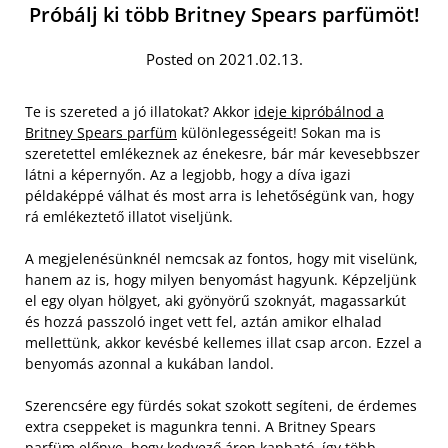
Próbálj ki több Britney Spears parfümöt!
Posted on 2021.02.13.
Te is szereted a jó illatokat? Akkor
ideje kipróbálnod a
Britney Spears parfüm
különlegességeit! Sokan ma is
szeretettel emlékeznek az énekesre, bár már kevesebbszer
látni a képernyőn. Az a legjobb, hogy a díva igazi
példaképpé válhat és most arra is lehetőségünk van, hogy
rá emlékeztető illatot viseljünk.
A megjelenésünknél nemcsak az fontos, hogy mit viselünk,
hanem az is, hogy milyen benyomást hagyunk. Képzeljünk
el egy olyan hölgyet, aki gyönyörű szoknyát, magassarkút
és hozzá passzoló inget vett fel, aztán amikor elhalad
mellettünk, akkor kevésbé kellemes illat csap arcon. Ezzel a
benyomás azonnal a kukában landol.
Szerencsére egy fürdés sokat szokott segíteni, de érdemes
extra cseppeket is magunkra tenni. A Britney Spears
parfüm előnye, hogy kedvező áron kapható, így több