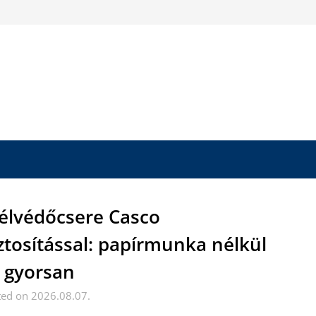
élvédőcsere Casco
ztosítással: papírmunka nélkül
 gyorsan
ted on 2026.08.07.