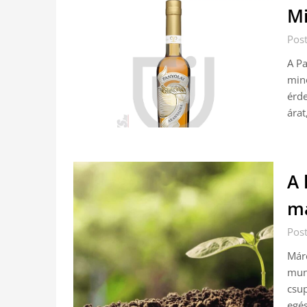
Mi
Pos
A Pa
minő
érde
árat
A 
má
Pos
Márc
munk
csup
egés