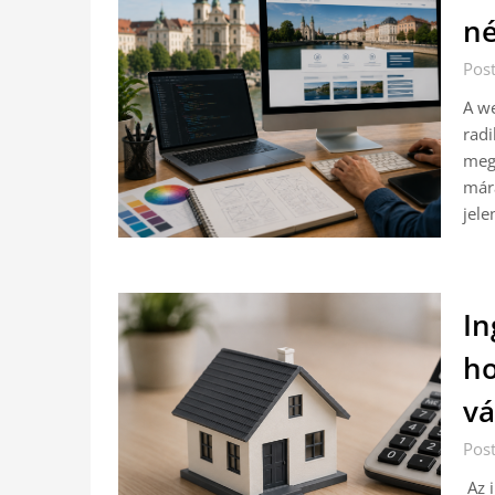
né
Pos
A we
radi
meg
mára
jele
In
ho
vá
Pos
Az i