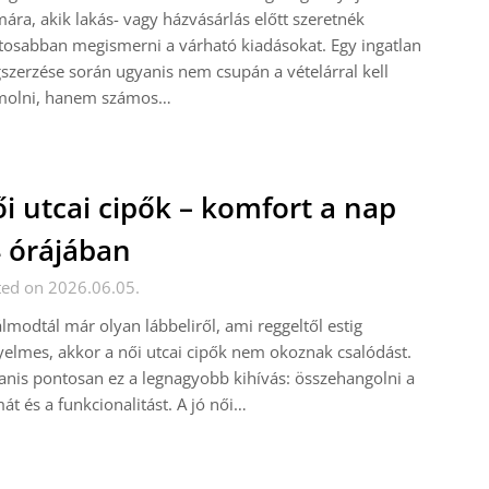
ára, akik lakás- vagy házvásárlás előtt szeretnék
osabban megismerni a várható kiadásokat. Egy ingatlan
zerzése során ugyanis nem csupán a vételárral kell
molni, hanem számos…
i utcai cipők – komfort a nap
 órájában
ted on 2026.06.05.
lmodtál már olyan lábbeliről, ami reggeltől estig
elmes, akkor a női utcai cipők nem okoznak csalódást.
nis pontosan ez a legnagyobb kihívás: összehangolni a
át és a funkcionalitást. A jó női…