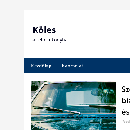
Skip
to
content
Köles
a reformkonyha
Kezdőlap
Kapcsolat
Sz
bi
és
Pos