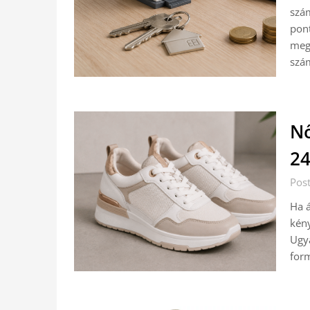
szám
pont
megs
szá
Nő
24
Pos
Ha á
kény
Ugya
form