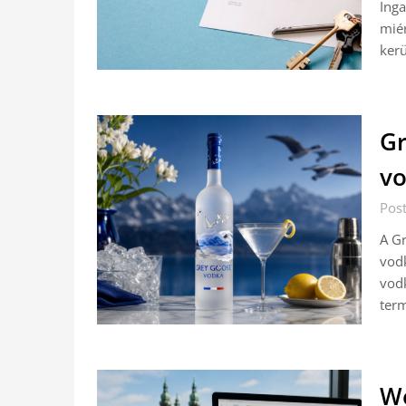
Inga
miér
kerü
Gr
vo
Pos
A Gr
vodk
vodk
term
We