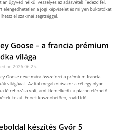
tlan ügyvéd nélkül veszélyes az adásvétel! Fedezd fel,
t elengedhetetlen a jogi képviselet és milyen buktatókat
lhetsz el szakmai segítséggel.
ey Goose – a francia prémium
dka világa
ted on 2026.06.25.
ey Goose neve mára összeforrt a prémium francia
ák világával. Az ital megalkotásakor a cél egy olyan
a létrehozása volt, ami kiemelkedik a piacon elérhető
ékek közül. Ennek köszönhetően, rövid idő…
boldal készítés Győr 5