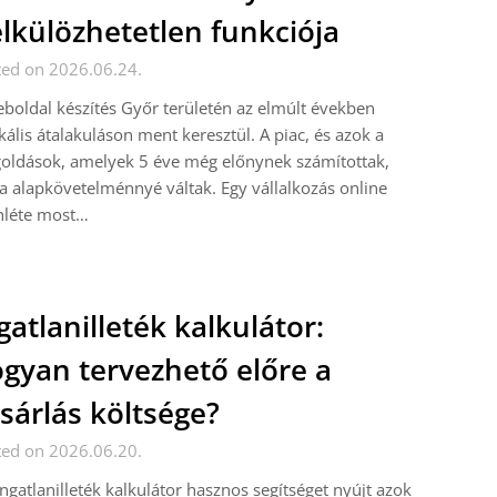
lkülözhetetlen funkciója
ted on 2026.06.24.
boldal készítés Győr területén az elmúlt években
kális átalakuláson ment keresztül. A piac, és azok a
oldások, amelyek 5 éve még előnynek számítottak,
 alapkövetelménnyé váltak. Egy vállalkozás online
nléte most…
gatlanilleték kalkulátor:
gyan tervezhető előre a
sárlás költsége?
ted on 2026.06.20.
ngatlanilleték kalkulátor hasznos segítséget nyújt azok