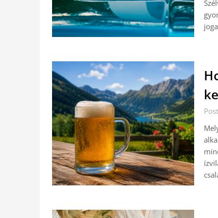
Szél
gyor
joga
Ho
ke
Pos
Mely
alka
min
ízvi
csa