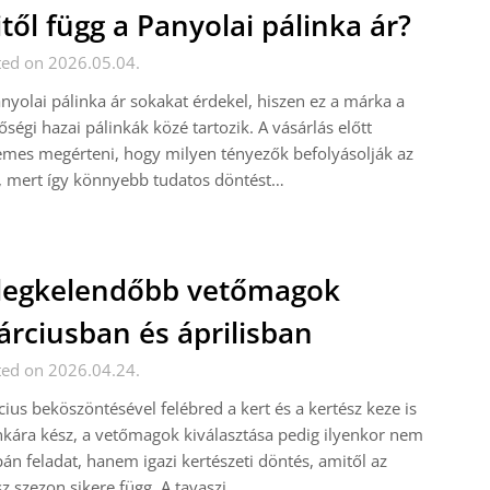
től függ a Panyolai pálinka ár?
ted on 2026.05.04.
nyolai pálinka ár sokakat érdekel, hiszen ez a márka a
ségi hazai pálinkák közé tartozik. A vásárlás előtt
mes megérteni, hogy milyen tényezők befolyásolják az
, mert így könnyebb tudatos döntést…
legkelendőbb vetőmagok
rciusban és áprilisban
ted on 2026.04.24.
ius beköszöntésével felébred a kert és a kertész keze is
ára kész, a vetőmagok kiválasztása pedig ilyenkor nem
án feladat, hanem igazi kertészeti döntés, amitől az
z szezon sikere függ. A tavaszi…