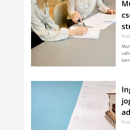
Mu
cs
st
Pos
Mun
váll
kérn
In
jo
ad
Pos