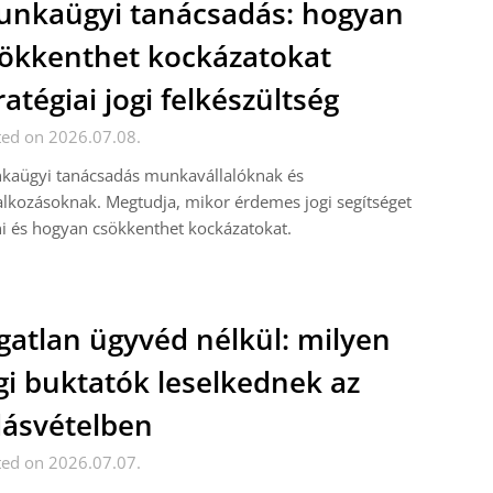
nkaügyi tanácsadás: hogyan
ökkenthet kockázatokat
ratégiai jogi felkészültség
ted on 2026.07.08.
kaügyi tanácsadás munkavállalóknak és
alkozásoknak. Megtudja, mikor érdemes jogi segítséget
i és hogyan csökkenthet kockázatokat.
gatlan ügyvéd nélkül: milyen
gi buktatók leselkednek az
ásvételben
ted on 2026.07.07.