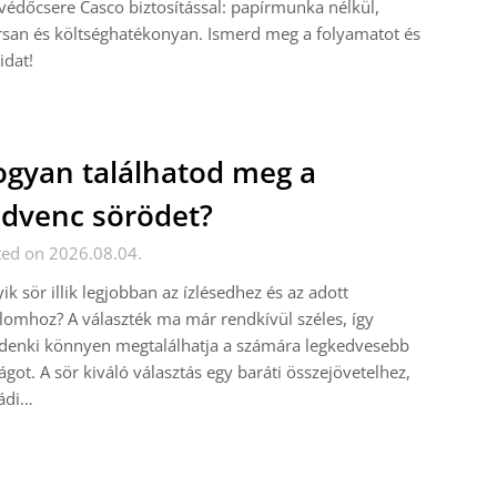
védőcsere Casco biztosítással: papírmunka nélkül,
san és költséghatékonyan. Ismerd meg a folyamatot és
idat!
gyan találhatod meg a
dvenc sörödet?
ted on 2026.08.04.
ik sör illik legjobban az ízlésedhez és az adott
lomhoz? A választék ma már rendkívül széles, így
denki könnyen megtalálhatja a számára legkedvesebb
lágot. A sör kiváló választás egy baráti összejövetelhez,
ládi…