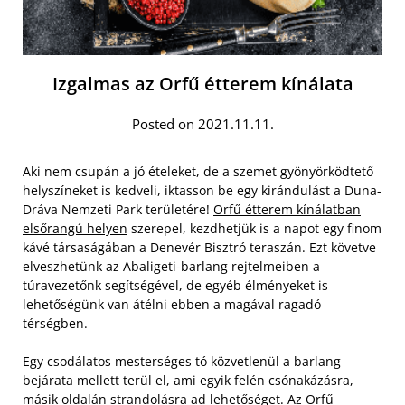
Izgalmas az Orfű étterem kínálata
Posted on 2021.11.11.
Aki nem csupán a jó ételeket, de a szemet gyönyörködtető
helyszíneket is kedveli, iktasson be egy kirándulást a Duna-
Dráva Nemzeti Park területére!
Orfű étterem kínálatban
elsőrangú helyen
szerepel, kezdhetjük is a napot egy finom
kávé társaságában a Denevér Bisztró teraszán. Ezt követve
elveszhetünk az Abaligeti-barlang rejtelmeiben a
túravezetőnk segítségével, de egyéb élményeket is
lehetőségünk van átélni ebben a magával ragadó
térségben.
Egy csodálatos mesterséges tó közvetlenül a barlang
bejárata mellett terül el, ami egyik felén csónakázásra,
másik oldalán strandolásra ad lehetőséget. Az Orfű