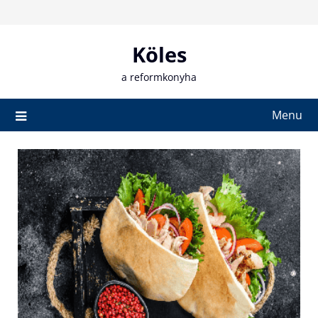
Skip
to
content
Köles
a reformkonyha
Menu