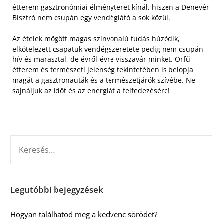
étterem gasztronómiai élményteret kínál, hiszen a Denevér
Bisztró nem csupán egy vendéglátó a sok közül.
Az ételek mögött magas színvonalú tudás húzódik,
elkötelezett csapatuk vendégszeretete pedig nem csupán
hív és marasztal, de évről-évre visszavár minket. Orfű
étterem és természeti jelenség tekintetében is belopja
magát a gasztronauták és a természetjárók szívébe. Ne
sajnáljuk az időt és az energiát a felfedezésére!
KERESÉS:
Legutóbbi bejegyzések
Hogyan találhatod meg a kedvenc sörödet?