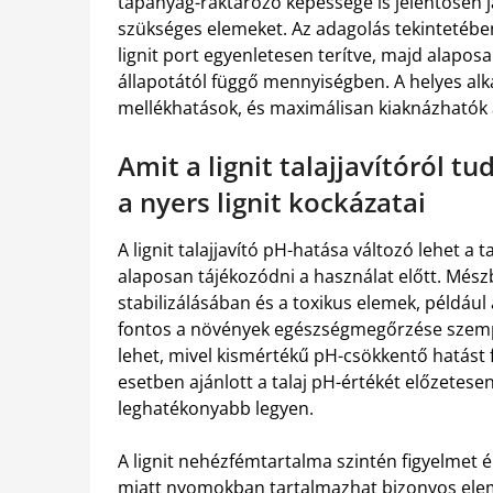
tápanyag-raktározó képessége is jelentősen j
szükséges elemeket. Az adagolás tekintetében
lignit port egyenletesen terítve, majd alaposan
állapotától függő mennyiségben. A helyes al
mellékhatások, és maximálisan kiaknázhatók a
Amit a lignit talajjavítóról t
a nyers lignit kockázatai
A lignit talajjavító pH-hatása változó lehet a 
alaposan tájékozódni a használat előtt. Mész
stabilizálásában és a toxikus elemek, példá
fontos a növények egészségmegőrzése szempo
lehet, mivel kismértékű pH-csökkentő hatást fej
esetben ajánlott a talaj pH-értékét előzetese
leghatékonyabb legyen.
A lignit nehézfémtartalma szintén figyelmet 
miatt nyomokban tartalmazhat bizonyos elemek