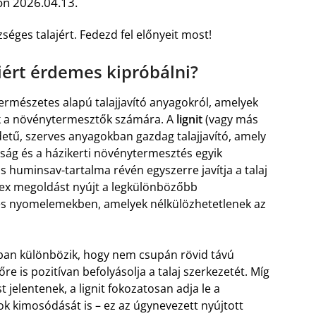
on 2026.04.13.
séges talajért. Fedezd fel előnyeit most!
 miért érdemes kipróbálni?
természetes alapú talajjavító anyagokról, amelyek
k a növénytermesztők számára. A
lignit
(vagy más
etű, szerves anyagokban gazdag talajjavító, amely
ág és a házikerti növénytermesztés egyik
s huminsav-tartalma révén egyszerre javítja a talaj
mplex megoldást nyújt a legkülönbözőbb
és nyomelemekben, amelyek nélkülözhetetlenek az
ban különbözik, hogy nem csupán rövid távú
e is pozitívan befolyásolja a talaj szerkezetét. Míg
jelentenek, a lignit fokozatosan adja le a
 kimosódását is – ez az úgynevezett nyújtott