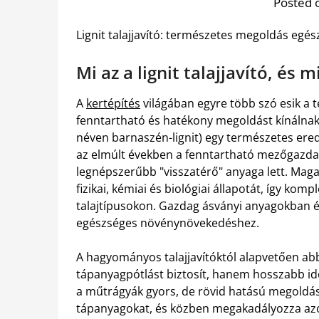
Posted 
Lignit talajjavító: természetes megoldás egész
Mi az a lignit talajjavító, és
A
kertépítés
világában egyre több szó esik a 
fenntartható és hatékony megoldást kínálna
néven barnaszén-lignit) egy természetes ered
az elmúlt években a fenntartható mezőgazdas
legnépszerűbb "visszatérő" anyaga lett. Maga
fizikai, kémiai és biológiai állapotát, így ko
talajtípusokon. Gazdag ásványi anyagokban 
egészséges növénynövekedéshez.
A hagyományos talajjavítóktól alapvetően ab
tápanyagpótlást biztosít, hanem hosszabb időr
a műtrágyák gyors, de rövid hatású megoldást 
tápanyagokat, és közben megakadályozza azok