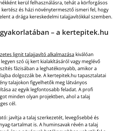
mékként kerül felhasználásra, tehát a körforgásos
i kertész és házi növénytermesztő ismeri fel, hogy
lent a drága kereskedelmi talajjavítókkal szemben.
s gyakorlatában – a kertepitek.hu
etes lignit talajjavító alkalmazása
kiválóan
, legyen szó új kert kialakításáról vagy meglévő
őkészítés fázisában a leghatékonyabb, amikor a
ajba dolgozzák be. A kertepitek.hu tapasztalatai
ny talajokon figyelhetők meg látványos
ása az egyik legfontosabb feladat. A profi
got minden olyan projektben, ahol a talaj
ges cél.
tó: javítja a talaj szerkezetét, levegősebbé és
nyag-tartalmat is. A huminsavak révén a talaj