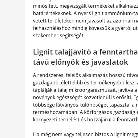
minősített, megvizsgált termékeket alkalmaz
határértékeknek. A nyers lignit ammónium-tart
vetett területeken nem javasolt az azonnali 
felhasználáshoz mindig kövessük a gyártói uta
szakember segítségét.
Lignit talajjavító a fenntart
távú előnyök és javaslatok
A rendszeres, felelős alkalmazás hosszú távon 
gazdagabb, élettelibb és termékenyebb lesz. 
táplálják a talaj mikroorganizmusait, javítva a
növények egészségét közvetlenül is erősíti. 
többsége látványos különbséget tapasztal a 
terméshozamában. A körforgásos gazdaság elve
környezeti terhelést és hozzájárul a fenntar
Ha még nem vagy teljesen biztos a lignit meg