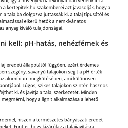
avul, így a növények hatékonyabban vehetik fel a
 a kertepitek.hu szakemberei azt javasolják, hogy a
 a talajba dolgozva juttassák ki, a talaj típusától és
kalmazással elkerülhetők a nemkívánatos
z anyag kiváló tulajdonságai.
udni kell: pH-hatás, nehézfémek és
talaj eredeti állapotától függően, ezért érdemes
ben szegény, savanyú talajokon segít a pH-érték
ul az alumínium megkötésében, ami különösen
ntjából. Lúgos, szikes talajokon szintén hasznos
thet ki, és javítja a talaj szerkezetét. Minden
n megmérni, hogy a lignit alkalmazása a lehető
érdemel, hiszen a természetes bányászati eredet
et. Fontos, hogy kizárólag a talajjavításra