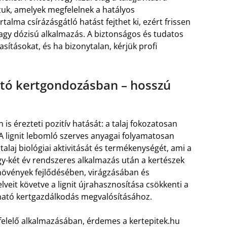
zuk, amelyek megfelelnek a hatályos
alma csírázásgátló hatást fejthet ki, ezért frissen
nagy dózisú alkalmazás. A biztonságos és tudatos
sításokat, és ha bizonytalan, kérjük profi
ható kertgondozásban – hosszú
is érezteti pozitív hatását: a talaj fokozatosan
A lignit lebomló szerves anyagai folyamatosan
 talaj biológiai aktivitását és termékenységét, ami a
Egy-két év rendszeres alkalmazás után a kertészek
növények fejlődésében, virágzásában és
it követve a lignit újrahasznosítása csökkenti a
tható kertgazdálkodás megvalósításához.
felelő alkalmazásában, érdemes a kertepitek.hu