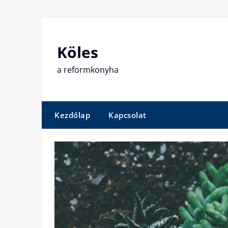
Skip
to
content
Köles
a reformkonyha
Kezdőlap
Kapcsolat