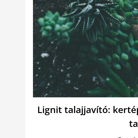
Lignit talajjavító: ker
ta