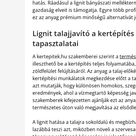
hatás. Ráadásul a lignit bányászati mellékter
gazdaság elveit is támogatja. Egyre több prof
ez az anyag prémium minőségű alternatívát je
Lignit talajjavító a kertépíté
tapasztalatai
A kertepitek.hu szakemberei szerint a
termész
illeszthető be a kertépítés teljes folyamatába
zöldfelület felújításáról. Az anyag a talaj-el
kertépítési munkálatok megkezdése előtt a tal
azt mutatják, hogy különösen homokos, szegé
eredmények, ahol a vízmegtartó képesség javít
szakemberek kifejezetten ajánlják ezt az anya
természetes úton való megjavítása az elsődle
A lignit hatása a talajra sokoldalú és megbízha
lazábbá teszi azt, miközben növeli a szervesa