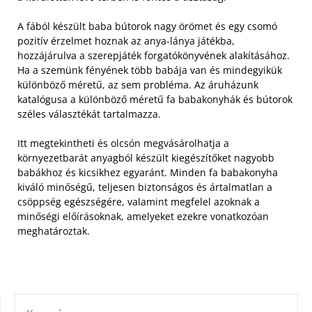
A fából készült baba bútorok nagy örömet és egy csomó
pozitív érzelmet hoznak az anya-lánya játékba,
hozzájárulva a szerepjáték forgatókönyvének alakításához.
Ha a szemünk fényének több babája van és mindegyikük
különböző méretű, az sem probléma. Az áruházunk
katalógusa a különböző méretű fa babakonyhák és bútorok
széles választékát tartalmazza.
Itt megtekintheti és olcsón megvásárolhatja a
környezetbarát anyagból készült kiegészítőket nagyobb
babákhoz és kicsikhez egyaránt. Minden fa babakonyha
kiváló minőségű, teljesen biztonságos és ártalmatlan a
csöppség egészségére, valamint megfelel azoknak a
minőségi előírásoknak, amelyeket ezekre vonatkozóan
meghatároztak.
KERESÉS: