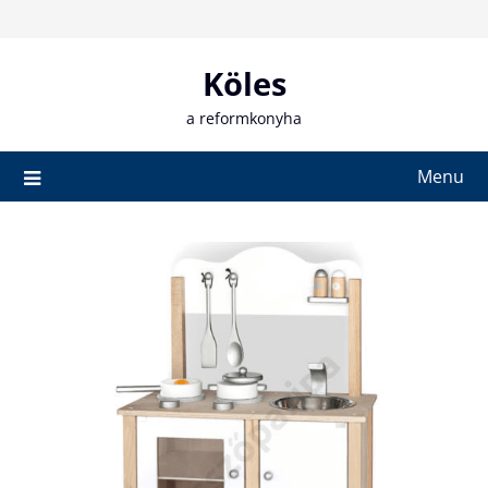
Skip
to
content
Köles
a reformkonyha
Menu