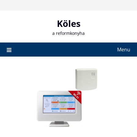
Skip
to
content
Köles
a reformkonyha
Menu