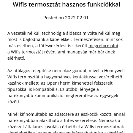
Wifis termosztát hasznos funkciókkal
Posted on 2022.02.01.
A vezeték nélküli technológia áldásos mivolta nélkül még
most is bajlódnánk a kábelekkel. Természetesen, mint sok
más esetben, a fűtésvezérlést is sikerült
megreformálni
a Wifis termosztát révén
, ami manapság már bárkinek
elérhető.
Az utólagos telepítése nem okoz gondot, mivel a Honeywell
Wifis termosztát a hagyományos kontaktussal vezérelhető
kazánok mellett, az OpenTherm kimenettel felszerelt
típusokkal is kompatibilis. Ez utóbbi lényege a
hatékonyabb kommunikáció megteremtése az egységek
között.
Minél kifinomultabb az adatcsere az eszközök között, annál
hatékonyabban alakítható a fűtés vezérélése. Nemcsak a
közérzet általános javulása érhető el a Wifis termosztátnak
köszönhetően, hanem alaposan lefaraghatunk a számlából