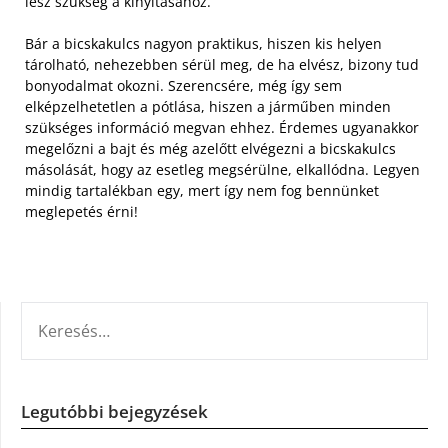
lesz szükség a kinyitásához.
Bár a bicskakulcs nagyon praktikus, hiszen kis helyen
tárolható, nehezebben sérül meg, de ha elvész, bizony tud
bonyodalmat okozni. Szerencsére, még így sem
elképzelhetetlen a pótlása, hiszen a járműben minden
szükséges információ megvan ehhez. Érdemes ugyanakkor
megelőzni a bajt és még azelőtt elvégezni a bicskakulcs
másolását, hogy az esetleg megsérülne, elkallódna. Legyen
mindig tartalékban egy, mert így nem fog bennünket
meglepetés érni!
KERESÉS:
Legutóbbi bejegyzések