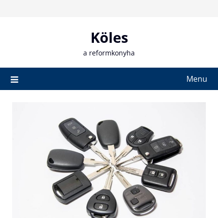
Skip
to
content
Köles
a reformkonyha
Menu