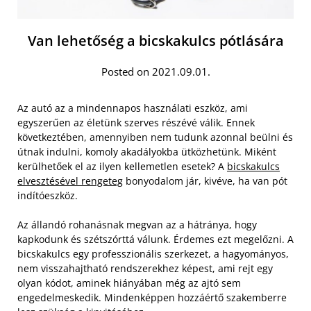
Van lehetőség a bicskakulcs pótlására
Posted on 2021.09.01.
Az autó az a mindennapos használati eszköz, ami
egyszerűen az életünk szerves részévé válik. Ennek
következtében, amennyiben nem tudunk azonnal beülni és
útnak indulni, komoly akadályokba ütközhetünk. Miként
kerülhetőek el az ilyen kellemetlen esetek? A
bicskakulcs
elvesztésével rengeteg
bonyodalom jár, kivéve, ha van pót
indítóeszköz.
Az állandó rohanásnak megvan az a hátránya, hogy
kapkodunk és szétszórttá válunk. Érdemes ezt megelőzni. A
bicskakulcs egy professzionális szerkezet, a hagyományos,
nem visszahajtható rendszerekhez képest, ami rejt egy
olyan kódot, aminek hiányában még az ajtó sem
engedelmeskedik. Mindenképpen hozzáértő szakemberre