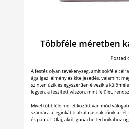
Többféle méretben ka
Posted 
A festés olyan tevékenység, amit sokféle célr
ága igazi élmény és kiteljesedés, valamint m
szinten űzik és egyszerűen élvezik a különfél
legyen, a
feszített vászon, mint felület
, rendsz
Mivel többféle méret között van mód válogatni
számára a leginkább alkalmasnak tűnik a célja
és pamut. Olaj, akril, gouache technikához u