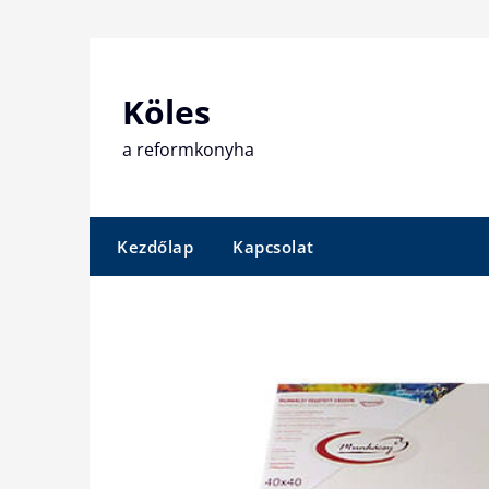
Skip
to
content
Köles
a reformkonyha
Kezdőlap
Kapcsolat