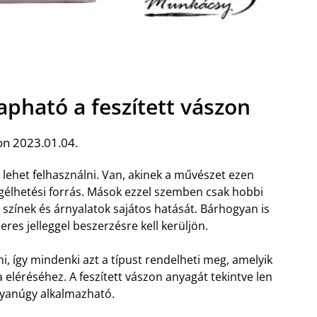
pható a feszített vászon
on 2023.01.04.
a lehet felhasználni. Van, akinek a művészet ezen
egélhetési forrás. Mások ezzel szemben csak hobbi
e színek és árnyalatok sajátos hatását. Bárhogyan is
eres jelleggel beszerzésre kell kerüljön.
, így mindenki azt a típust rendelheti meg, amelyik
 eléréséhez. A feszített vászon anyagát tekintve len
gyanúgy alkalmazható.