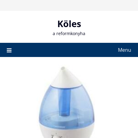
Skip
to
content
Köles
a reformkonyha
Menu