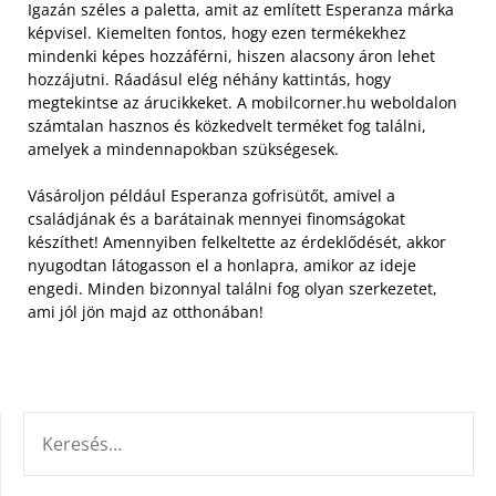
Igazán széles a paletta, amit az említett Esperanza márka
képvisel. Kiemelten fontos, hogy ezen termékekhez
mindenki képes hozzáférni, hiszen alacsony áron lehet
hozzájutni.
Ráadásul elég néhány kattintás, hogy
megtekintse az árucikkeket. A mobilcorner.hu weboldalon
számtalan hasznos és közkedvelt terméket fog találni,
amelyek a mindennapokban szükségesek.
Vásároljon például Esperanza gofrisütőt, amivel a
családjának és a barátainak mennyei finomságokat
készíthet! Amennyiben felkeltette az érdeklődését, akkor
nyugodtan látogasson el a honlapra, amikor az ideje
engedi. Minden bizonnyal találni fog olyan szerkezetet,
ami jól jön majd az otthonában!
KERESÉS: