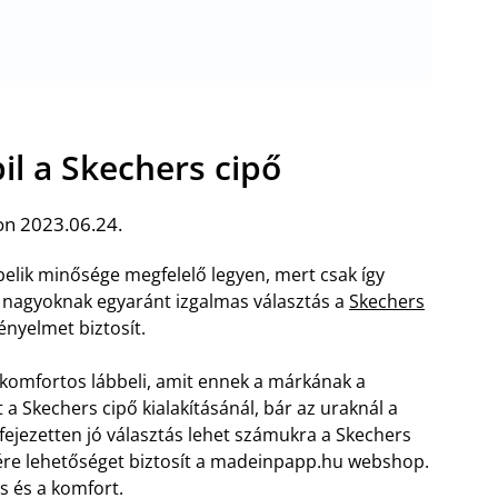
il a Skechers cipő
on 2023.06.24.
elik minősége megfelelő legyen, mert csak így
 nagyoknak egyaránt izgalmas választás a
Skechers
ényelmet biztosít.
 komfortos lábbeli, amit ennek a márkának a
t a Skechers cipő kialakításánál, bár az uraknál a
ifejezetten jó választás lehet számukra a Skechers
lére lehetőséget biztosít a madeinpapp.hu webshop.
s és a komfort.