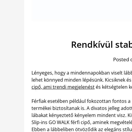
Rendkívül stab
Posted 
Lényeges, hogy a mindennapokban viselt lább
lehet könnyed minden lépésünk. Kicsiknek és
cipő, ami trendi megjelenést
és kétségtelen k
Férfiak esetében például fokozottan fontos a
termékei biztosítanak is. A divatos jelleg adot
lábakat kényeztető kényelem mindent visz.
K
Slip-ins GO WALK férfi cipő, aminek megvéte
Ebben a lábbeliben ötvöződik az elegáns stílu