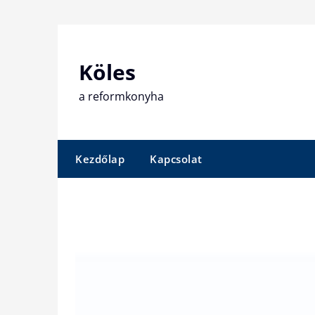
Skip
to
content
Köles
a reformkonyha
Kezdőlap
Kapcsolat