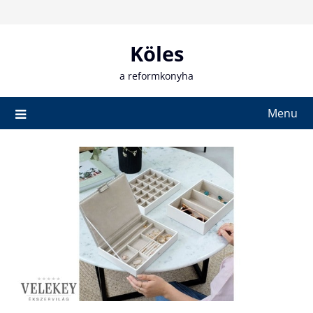
Skip
to
content
Köles
a reformkonyha
Menu