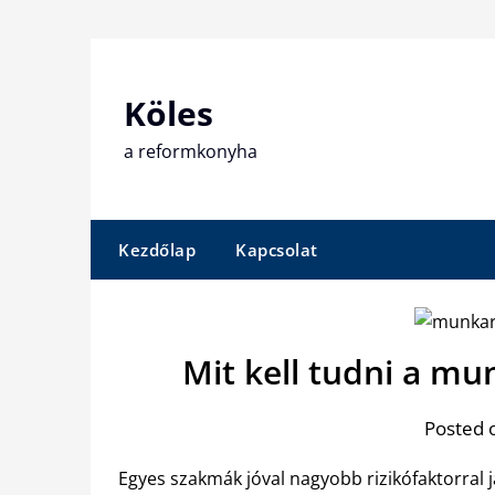
Skip
to
content
Köles
a reformkonyha
Kezdőlap
Kapcsolat
Mit kell tudni a m
Posted 
Egyes szakmák jóval nagyobb rizikófaktorral j