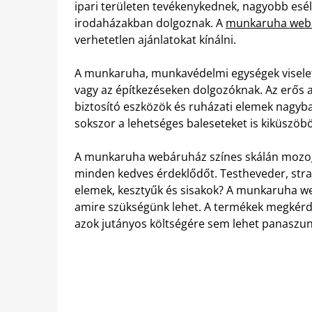
ipari területen tevékenykednek, nagyobb esél
irodaházakban dolgoznak. A
munkaruha webá
verhetetlen ajánlatokat kínálni.
A munkaruha, munkavédelmi egységek viselete
vagy az építkezéseken dolgozóknak. Az erős an
biztosító eszközök és ruházati elemek nagyb
sokszor a lehetséges baleseteket is kiküszöbö
A munkaruha webáruház színes skálán mozog
minden kedves érdeklődőt. Testheveder, stra
elemek, kesztyűk és sisakok? A munkaruha w
amire szükségünk lehet. A termékek megkérd
azok jutányos költségére sem lehet panaszun