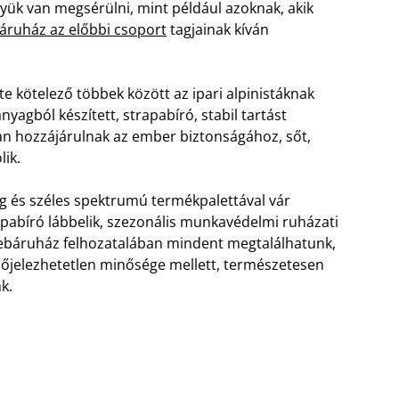
yük van megsérülni, mint például azoknak, akik
ruház az előbbi csoport
tagjainak kíván
 kötelező többek között az ipari alpinistáknak
yagból készített, strapabíró, stabil tartást
an hozzájárulnak az ember biztonságához, sőt,
lik.
 és széles spektrumú termékpalettával vár
pabíró lábbelik, szezonális munkavédelmi ruházati
ebáruház felhozatalában mindent megtalálhatunk,
őjelezhetetlen minősége mellett, természetesen
k.