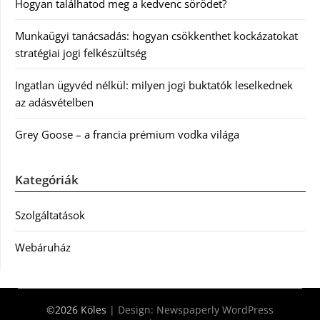
Hogyan találhatod meg a kedvenc sörödet?
Munkaügyi tanácsadás: hogyan csökkenthet kockázatokat
stratégiai jogi felkészültség
Ingatlan ügyvéd nélkül: milyen jogi buktatók leselkednek
az adásvételben
Grey Goose – a francia prémium vodka világa
Kategóriák
Szolgáltatások
Webáruház
©2026 Köles
| Design:
Newspaperly WordPress