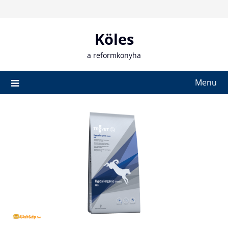
Skip
to
content
Köles
a reformkonyha
Menu