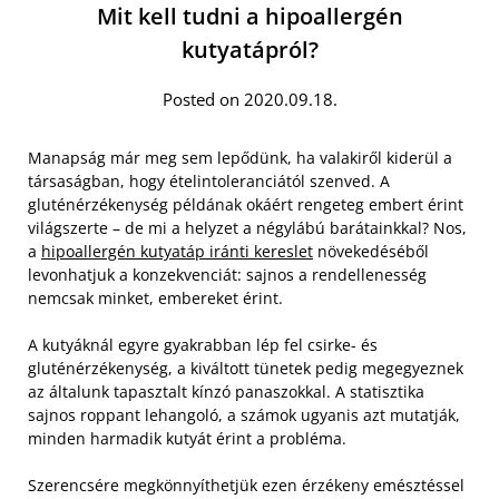
Mit kell tudni a hipoallergén
kutyatápról?
Posted on 2020.09.18.
Manapság már meg sem lepődünk, ha valakiről kiderül a
társaságban, hogy ételintoleranciától szenved. A
gluténérzékenység példának okáért rengeteg embert érint
világszerte – de mi a helyzet a négylábú barátainkkal? Nos,
a
hipoallergén kutyatáp iránti kereslet
növekedéséből
levonhatjuk a konzekvenciát: sajnos a rendellenesség
nemcsak minket, embereket érint.
A kutyáknál egyre gyakrabban lép fel csirke- és
gluténérzékenység, a kiváltott tünetek pedig megegyeznek
az általunk tapasztalt kínzó panaszokkal. A statisztika
sajnos roppant lehangoló, a számok ugyanis azt mutatják,
minden harmadik kutyát érint a probléma.
Szerencsére megkönnyíthetjük ezen érzékeny emésztéssel