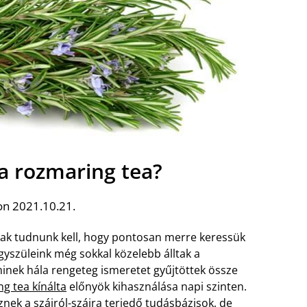
 a rozmaring tea?
on 2021.10.21.
sak tudnunk kell, hogy pontosan merre keressük
gyszüleink még sokkal közelebb álltak a
nek hála rengeteg ismeretet gyűjtöttek össze
g tea kínálta
előnyök kihasználása napi szinten.
k a szájról-szájra terjedő tudásbázisok, de