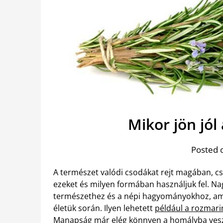
Mikor jön jól
Posted 
A természet valódi csodákat rejt magában, c
ezeket és milyen formában használjuk fel. Na
természethez és a népi hagyományokhoz, ami
életük során. Ilyen lehetett
például a rozmarin
Manapság már elég könnyen a homályba veszne