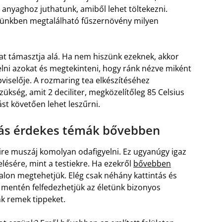
t anyaghoz juthatunk, amiből lehet töltekezni.
tünkben megtalálható fűszernövény milyen
at támasztja alá. Ha nem hiszünk ezeknek, akkor
lni azokat és megtekinteni, hogy ránk nézve miként
iselője. A rozmaring tea elkészítéséhez
zükség, amit 2 deciliter, megközelítőleg 85 Celsius
ást követően lehet leszűrni.
más érdekes témák bővebben
re muszáj komolyan odafigyelni. Ez ugyanúgy igaz
elésére, mint a testiekre. Ha ezekről
bővebben
alon megtehetjük. Elég csak néhány kattintás és
 mentén felfedezhetjük az életünk bizonyos
k remek tippeket.