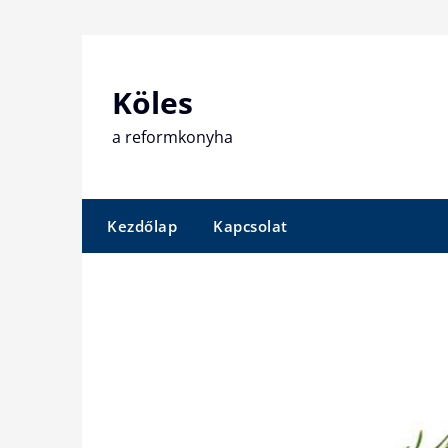
Skip
to
content
Köles
a reformkonyha
Kezdőlap
Kapcsolat