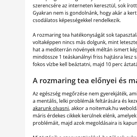
szerencsére az interneten keresztül, sok írot
Gyakran nem is gondolnánk, hogy akár a ker
csodálatos képességekkel rendelkezik.
A rozmaring tea hatékonyságát sok tapasztal
voltaképpen nincs más dolgunk, mint leteszte
hat a mediterrán növények méltán ismert képv
mindössze 1 teáskanálnyi friss hajtásra lesz s
fokos vízbe kell beáztatni, majd 10 perc áztat
A rozmaring tea előnyei és 
Az egészség megőrzése nem gyerekjáték, ami
a mentális, lelki problémák feltárására és kez
akarunk olvasni
, akkor a noitemak.hu webold
máris érdekes cikkek kerülnek elénk, amelyek
problémáit, majd azok megoldásaira is kapun