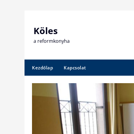
Skip
to
content
Köles
a reformkonyha
Kezdőlap
Kapcsolat