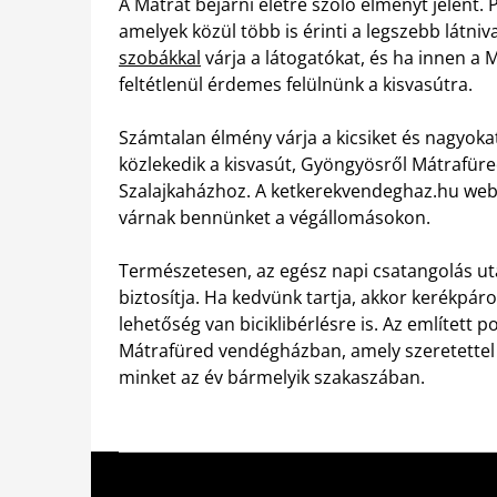
A Mátrát bejárni életre szóló élményt jelent.
amelyek közül több is érinti a legszebb látniv
szobákkal
várja a látogatókat, és ha innen a M
feltétlenül érdemes felülnünk a kisvasútra.
Számtalan élmény várja a kicsiket és nagyoka
közlekedik a kisvasút, Gyöngyösről Mátrafü
Szalajkaházhoz. A ketkerekvendeghaz.hu web
várnak bennünket a végállomásokon.
Természetesen, az egész napi csatangolás u
biztosítja. Ha kedvünk tartja, akkor kerékpá
lehetőség van biciklibérlésre is. Az említett po
Mátrafüred vendégházban, amely szeretettel 
minket az év bármelyik szakaszában.