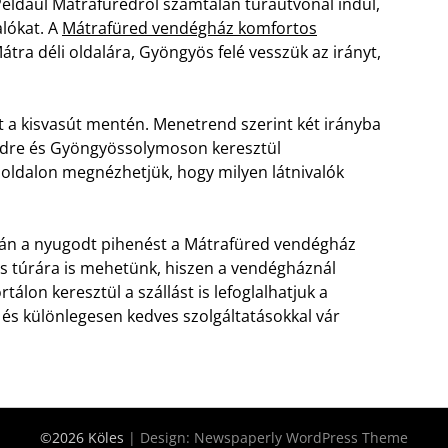
 Például Mátrafüredről számtalan túraútvonal indul,
alókat. A
Mátrafüred vendégház komfortos
átra déli oldalára, Gyöngyös felé vesszük az irányt,
t a kisvasút mentén. Menetrend szerint két irányba
redre és Gyöngyössolymoson keresztül
oldalon megnézhetjük, hogy milyen látnivalók
tán a nyugodt pihenést a Mátrafüred vendégház
ros túrára is mehetünk, hiszen a vendégháznál
rtálon keresztül a szállást is lefoglalhatjuk a
és különlegesen kedves szolgáltatásokkal vár
©2026 Köles
| Design:
Newspaperly WordPress Theme