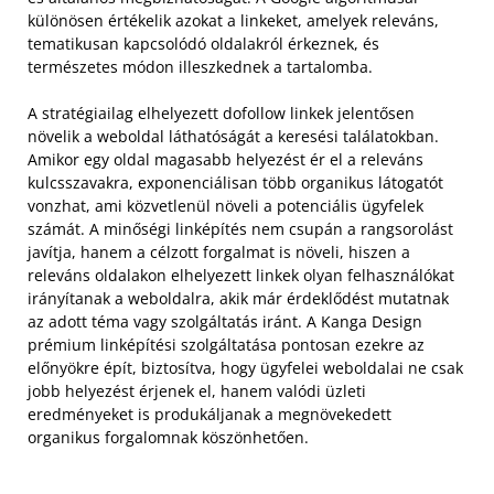
különösen értékelik azokat a linkeket, amelyek releváns,
tematikusan kapcsolódó oldalakról érkeznek, és
természetes módon illeszkednek a tartalomba.
A stratégiailag elhelyezett dofollow linkek jelentősen
növelik a weboldal láthatóságát a keresési találatokban.
Amikor egy oldal magasabb helyezést ér el a releváns
kulcsszavakra, exponenciálisan több organikus látogatót
vonzhat, ami közvetlenül növeli a potenciális ügyfelek
számát. A minőségi linképítés nem csupán a rangsorolást
javítja, hanem a célzott forgalmat is növeli, hiszen a
releváns oldalakon elhelyezett linkek olyan felhasználókat
irányítanak a weboldalra, akik már érdeklődést mutatnak
az adott téma vagy szolgáltatás iránt. A Kanga Design
prémium linképítési szolgáltatása pontosan ezekre az
előnyökre épít, biztosítva, hogy ügyfelei weboldalai ne csak
jobb helyezést érjenek el, hanem valódi üzleti
eredményeket is produkáljanak a megnövekedett
organikus forgalomnak köszönhetően.