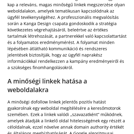
kap a releváns, magas minőségű linkek megszerzése olyan
weboldalakon, amelyek tematikusan kapcsolódnak az
ügyfél tevékenységéhez. A professzionális megvalósítás
során a Kanga Design csapata gondoskodik a stratégia
következetes végrehajtásáról, beleértve az értékes
tartalmak létrehozását, a partnerekkel való kapcsolattartást
és a folyamatos eredménymérést. A folyamat minden
lépésében átlátható kommunikáció és rendszeres
jelentések biztosítják, hogy az ügyfél naprakész
információkkal rendelkezzen a kampány eredményeiről és
a szükséges finomhangolásokról.
A minőségi linkek hatása a
weboldalakra
A minőségi dofollow linkek jelentős pozitív hatást
gyakorolnak egy weboldal megítélésére a keresőmotorok
szemében. Ezek a linkek valódi „szavazatként” működnek,
amelyek átadják a linkelő oldal hitelességének egy részét a
céloldalnak, ezzel növelve annak domain authority értékét
és általános megbízhatóságát. A Google algoritmusai