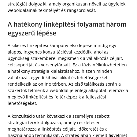
stratégiát dolgoz ki, amely organikusan növeli az ügyfelek
weboldalainak tekintélyét és rangsorolását.
A hatékony linképítési folyamat három
egyszerű lépése
A sikeres linképítési kampány első lépése mindig egy
alapos, ingyenes konzultációval kezdődik, ahol az
ügynökség szakemberei megismerik a vállalkozás céljait,
célcsoportját és versenytársait. Ez a fázis nélkülözhetetlen
a hatékony stratégia kialakításához, hiszen minden
vállalkozás egyedi kihívásokkal és lehetőségekkel
rendelkezik az online térben. Az első találkozás során a
szakértők felmérik a weboldal jelenlegi állapotát, elemzik a
meglévő linképítést és feltérképezik a fejlesztési
lehetőségeket.
A konzultáció után következik a személyre szabott
stratégiai terv kidolgozása, amely részletesen
meghatározza a linképítés céljait, időkeretét és a
használandó technikákat. A stratégiában kiemelt figyelmet