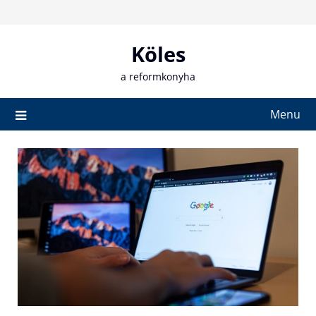
Skip
to
content
Köles
a reformkonyha
Menu