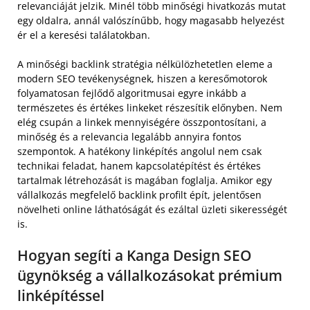
relevanciáját jelzik. Minél több minőségi hivatkozás mutat
egy oldalra, annál valószínűbb, hogy magasabb helyezést
ér el a keresési találatokban.
A minőségi backlink stratégia nélkülözhetetlen eleme a
modern SEO tevékenységnek, hiszen a keresőmotorok
folyamatosan fejlődő algoritmusai egyre inkább a
természetes és értékes linkeket részesítik előnyben. Nem
elég csupán a linkek mennyiségére összpontosítani, a
minőség és a relevancia legalább annyira fontos
szempontok. A hatékony linképítés angolul nem csak
technikai feladat, hanem kapcsolatépítést és értékes
tartalmak létrehozását is magában foglalja. Amikor egy
vállalkozás megfelelő backlink profilt épít, jelentősen
növelheti online láthatóságát és ezáltal üzleti sikerességét
is.
Hogyan segíti a Kanga Design SEO
ügynökség a vállalkozásokat prémium
linképítéssel