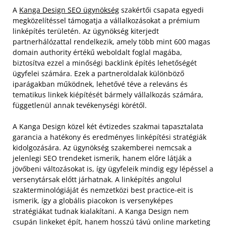
A
Kanga Design SEO ügynökség
szakértői csapata egyedi
megközelítéssel támogatja a vállalkozásokat a prémium
linképítés területén. Az ügynökség kiterjedt
partnerhálózattal rendelkezik, amely több mint 600 magas
domain authority értékű weboldalt foglal magába,
biztosítva ezzel a minőségi backlink építés lehetőségét
ügyfelei számára. Ezek a partneroldalak különböző
iparágakban működnek, lehetővé téve a releváns és
tematikus linkek kiépítését bármely vállalkozás számára,
függetlenül annak tevékenységi körétől.
A Kanga Design közel két évtizedes szakmai tapasztalata
garancia a hatékony és eredményes linképítési stratégiák
kidolgozására. Az ügynökség szakemberei nemcsak a
jelenlegi SEO trendeket ismerik, hanem előre látják a
jövőbeni változásokat is, így ügyfeleik mindig egy lépéssel a
versenytársak előtt járhatnak. A linképítés angolul
szakterminológiáját és nemzetközi best practice-eit is
ismerik, így a globális piacokon is versenyképes
stratégiákat tudnak kialakítani. A Kanga Design nem
csupán linkeket épít, hanem hosszú távú online marketing