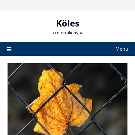
Skip
to
content
Köles
a reformkonyha
Menu