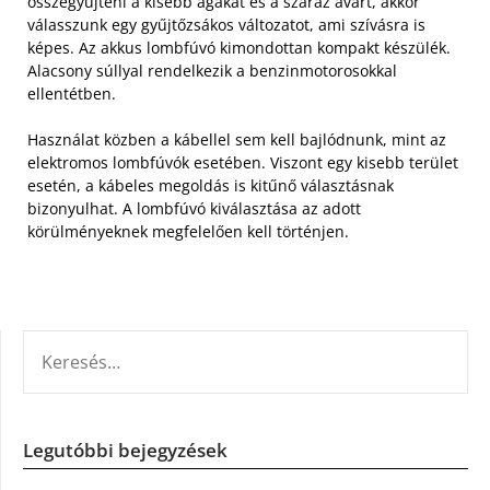
összegyűjteni a kisebb ágakat és a száraz avart, akkor
válasszunk egy gyűjtőzsákos változatot, ami szívásra is
képes. Az akkus lombfúvó kimondottan kompakt készülék.
Alacsony súllyal rendelkezik a benzinmotorosokkal
ellentétben.
Használat közben a kábellel sem kell bajlódnunk, mint az
elektromos lombfúvók esetében. Viszont egy kisebb terület
esetén, a kábeles megoldás is kitűnő választásnak
bizonyulhat. A lombfúvó kiválasztása az adott
körülményeknek megfelelően kell történjen.
KERESÉS:
Legutóbbi bejegyzések