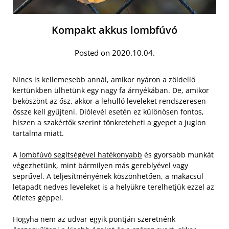
Kompakt akkus lombfúvó
Posted on 2020.10.04.
Nincs is kellemesebb annál, amikor nyáron a zöldellő
kertünkben ülhetünk egy nagy fa árnyékában. De, amikor
beköszönt az ősz, akkor a lehulló leveleket rendszeresen
össze kell gyűjteni. Diólevél esetén ez különösen fontos,
hiszen a szakértők szerint tönkreteheti a gyepet a juglon
tartalma miatt.
A
lombfúvó segítségével hatékonyabb
és gyorsabb munkát
végezhetünk, mint bármilyen más gereblyével vagy
seprűvel. A teljesítményének köszönhetően, a makacsul
letapadt nedves leveleket is a helyükre terelhetjük ezzel az
ötletes géppel.
Hogyha nem az udvar egyik pontján szeretnénk