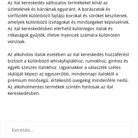
Az ital kereskedés változatos termékeket kínál az
üzleteknek és bároknak egyaránt. A borászatok és
sörfőzdék különböző fajtájú borokat és söröket készítenek,
amelyek különböző ízvilágokat és minőségeket képviselnek.
Az ital kereskedésben elérhető különleges italok és
ritkaságok gyűjtők, illetve ínyencek számára különösen
vonzóak.
Az alkoholos italok esetében az ital kereskedés hozzáférést
biztosít a különböző whiskyfajtákhoz, rumokhoz, ginhez és
egyéb szeszes italokhoz. Ugyanakkor a választék széles
skáláját képezi az egyszerűbb, mindennapi italoktól a
prémium minőségű, értékesítő üvegekig mindenféle nedű.
Az alkoholmentes termékek szintén fontosak az ital
kereskedésben.
KERESÉS: