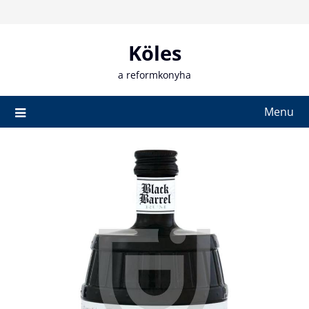
Skip
to
content
Köles
a reformkonyha
Menu