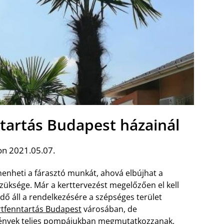
ntartás Budapest házainál
on 2021.05.07.
henheti a fárasztó munkát, ahová elbújhat a
züksége. Már a kerttervezést megelőzően el kell
dő áll a rendelkezésére a szépséges terület
rtfenntartás Budapest
városában, de
ények teljes pompájukban megmutatkozzanak.