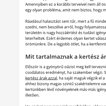
Amennyiben ez a korábbi terveivel nem áll ö
egy olyan probléma, amit nem biztos, hogy me
Ráadásul halasztást sem tűr, mert a fű minden
szedni, nem beszélve arról, hogy folyamatosa
területén is nagy hozzáértést és tudást igénye
leterheltek. Ezért érdemes olyan kertet vála
örömünkre. De a legjobb ötlet, ha a kertfennt
Mit tartalmaznak a kertész á
Először is a gyönyörű oázist meg kell tervezni
csodálatos eredményt, ha szakember végzi. 
kertész árak azzal
, ha saját maguk végzik el 
ehhez bizony magas szintű szakértelemre van
kertünkben lévő növényeknek más-más igényük 
illetően.