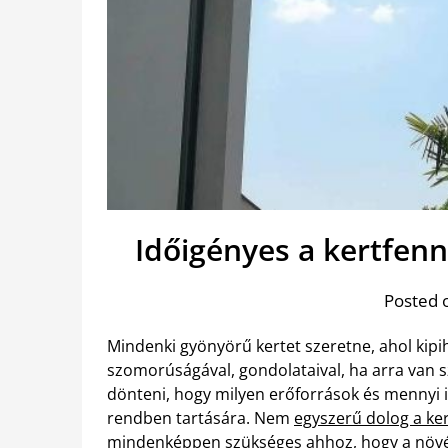
Időigényes a kertfen
Posted 
Mindenki gyönyörű kertet szeretne, ahol kipi
szomorúságával, gondolataival, ha arra van s
dönteni, hogy milyen erőforrások és mennyi i
rendben tartására. Nem
egyszerű dolog a ke
mindenképpen szükséges ahhoz, hogy a növ