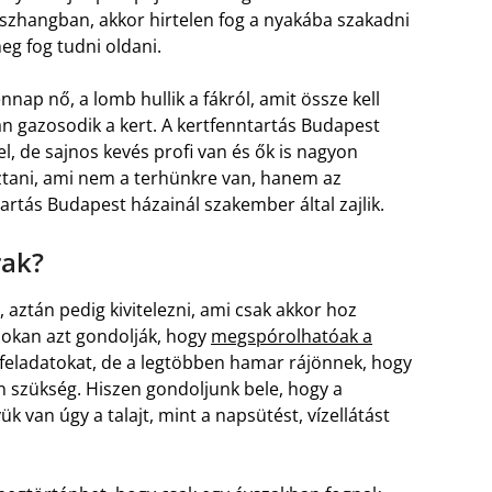
sszhangban, akkor hirtelen fog a nyakába szakadni
g fog tudni oldani.
nap nő, a lomb hullik a fákról, amit össze kell
n gazosodik a kert. A kertfenntartás Budapest
l, de sajnos kevés profi van és ők is nagyon
sztani, ami nem a terhünkre van, hanem az
artás Budapest házainál szakember által zajlik.
rak?
, aztán pedig kivitelezni, ami csak akkor hoz
Sokan azt gondolják, hogy
megspórolhatóak a
a feladatokat, de a legtöbben hamar rájönnek, hogy
 szükség. Hiszen gondoljunk bele, hogy a
van úgy a talajt, mint a napsütést, vízellátást