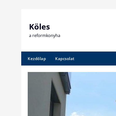
Skip
to
content
Köles
a reformkonyha
Kezdőlap
Kapcsolat