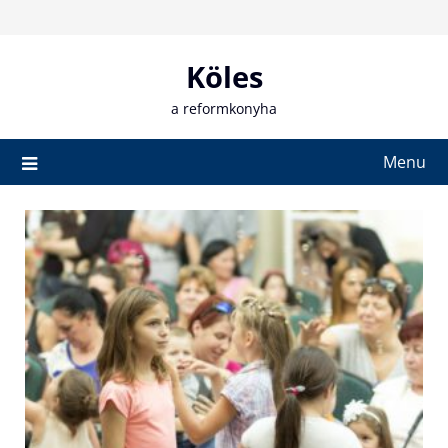
Skip
to
content
Köles
a reformkonyha
Menu