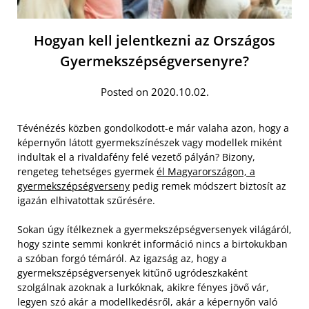
Hogyan kell jelentkezni az Országos
Gyermekszépségversenyre?
Posted on 2020.10.02.
Tévénézés közben gondolkodott-e már valaha azon, hogy a
képernyőn látott gyermekszínészek vagy modellek miként
indultak el a rivaldafény felé vezető pályán? Bizony,
rengeteg tehetséges gyermek
él Magyarországon, a
gyermekszépségverseny
pedig remek módszert biztosít az
igazán elhivatottak szűrésére.
Sokan úgy ítélkeznek a gyermekszépségversenyek világáról,
hogy szinte semmi konkrét információ nincs a birtokukban
a szóban forgó témáról. Az igazság az, hogy a
gyermekszépségversenyek kitűnő ugródeszkaként
szolgálnak azoknak a lurkóknak, akikre fényes jövő vár,
legyen szó akár a modellkedésről, akár a képernyőn való