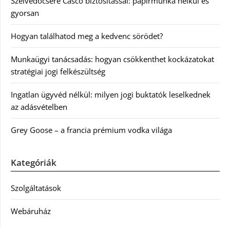
Szélvédőcsere Casco biztosítással: papírmunka nélkül és
gyorsan
Hogyan találhatod meg a kedvenc sörödet?
Munkaügyi tanácsadás: hogyan csökkenthet kockázatokat
stratégiai jogi felkészültség
Ingatlan ügyvéd nélkül: milyen jogi buktatók leselkednek
az adásvételben
Grey Goose – a francia prémium vodka világa
Kategóriák
Szolgáltatások
Webáruház