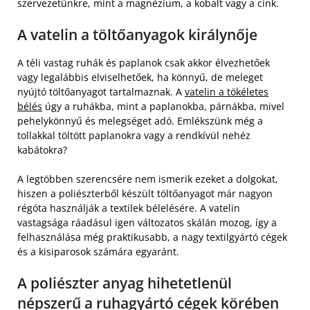
szervezetünkre, mint a magnézium, a kobalt vagy a cink.
A vatelin a töltőanyagok királynője
A téli vastag ruhák és paplanok csak akkor élvezhetőek
vagy legalábbis elviselhetőek, ha könnyű, de meleget
nyújtó töltőanyagot tartalmaznak. A
vatelin a tökéletes
bélés
úgy a ruhákba, mint a paplanokba, párnákba, mivel
pehelykönnyű és melegséget adó. Emlékszünk még a
tollakkal töltött paplanokra vagy a rendkívül nehéz
kabátokra?
A legtöbben szerencsére nem ismerik ezeket a dolgokat,
hiszen a poliészterből készült töltőanyagot már nagyon
régóta használják a textilek bélelésére. A vatelin
vastagsága ráadásul igen változatos skálán mozog, így a
felhasználása még praktikusabb, a nagy textilgyártó cégek
és a kisiparosok számára egyaránt.
A poliészter anyag hihetetlenül
népszerű a ruhagyártó cégek körében