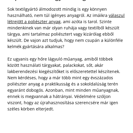
Sok textilgyártó álmodozott mindig is egy könnyen
használható, nem túl igényes anyagról. Az imáikra
válaszul
létrejött a poliészter anyag
, ami azóta is tarol. Szinte
mindenkinek van már olyan ruhája vagy textilből készült
tárgya, ami tartalmaz poliésztert vagy kizárólag ebből
készült. De vajon azt tudjuk, hogy nem csupán a különféle
kelmék gyártására alkalmas?
Ez ugyanis egy hőre lágyuló műanyag, amiből többek
között használati tárgyakat, palackokat, sőt, akár
lakberendezési kiegészítőket is előszeretettel készítenek.
Nem kérdéses, hogy a már több mint egy évszázados
poliészter anyag a praktikusság és a sokoldalúság terén
egyaránt dobogós. Azonban, mint minden műanyagnak,
ennek is megvannak a hátrányai. Védelmére szóljon
viszont, hogy az újrahasznosítása szerencsére már igen
széles körben elterjedt.