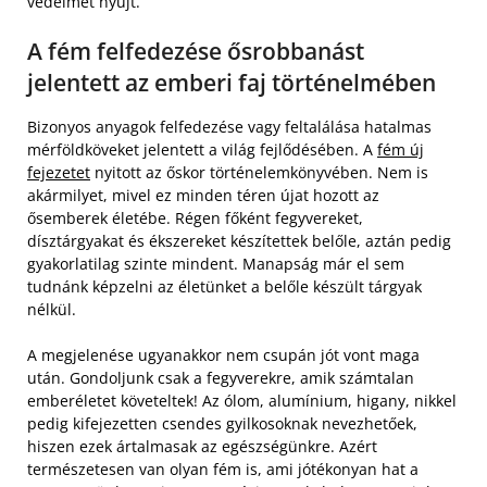
védelmet nyújt.
A fém felfedezése ősrobbanást
jelentett az emberi faj történelmében
Bizonyos anyagok felfedezése vagy feltalálása hatalmas
mérföldköveket jelentett a világ fejlődésében. A
fém új
fejezetet
nyitott az őskor történelemkönyvében. Nem is
akármilyet, mivel ez minden téren újat hozott az
ősemberek életébe. Régen főként fegyvereket,
dísztárgyakat és ékszereket készítettek belőle, aztán pedig
gyakorlatilag szinte mindent. Manapság már el sem
tudnánk képzelni az életünket a belőle készült tárgyak
nélkül.
A megjelenése ugyanakkor nem csupán jót vont maga
után. Gondoljunk csak a fegyverekre, amik számtalan
emberéletet követeltek! Az ólom, alumínium, higany, nikkel
pedig kifejezetten csendes gyilkosoknak nevezhetőek,
hiszen ezek ártalmasak az egészségünkre. Azért
természetesen van olyan fém is, ami jótékonyan hat a