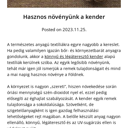
Hasznos növényünk a kender
Posted on 2023.11.25.
A természetes anyagú textíliákra egyre nagyobb a kereslet.
Ha pedig valamilyen igazán bőr- és környezetbarát anyagra
gondolunk, akkor a
könnyű és légáteresztő kender
alapú
textíliák kerülnek szóba. Az egyik legősibb növényünk,
tehát már igen jól ismerjük a remek tulajdonságait és mind
a mai napig hasznos növénye a Földnek.
A környezet is nagyon „szereti”, hiszen növekedése során
óriási mennyiségű szén-dioxidot nyel el, ezzel pedig
elősegíti az éghajlat szabályozását. A kender egyik remek
tulajdonsága a sokoldalúsága. Szövetként, de
szigetelőanyagként is igen gazdag felhasználási
lehetőségeket rejt magában. A belőle készült anyag nagyon
ellenálló, könnyű, légáteresztő és az UV-sugárzás ellen is