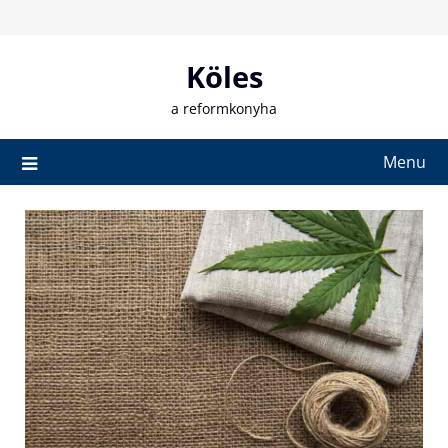
Skip
to
content
Köles
a reformkonyha
Menu