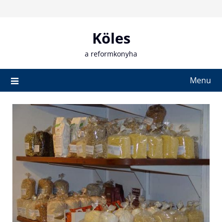
Skip
to
content
Köles
a reformkonyha
Menu