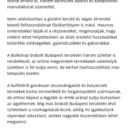
online érhető el, hanem kézműves kávézó és kávépörkölő
manufaktúrát üzemeltet.
Nem utolsósorban a glutént kerülő és vegán étrendet
követő felhasználóinak főzőtanfolyam is indul. Hasznos
ismeretekkel látják el a résztvevőket, megmutatják, hogy
miként lehet helyettesíteni az állati eredetű hozzávalókat
különféle zöldségekkel, gyümölcsökkel és gabonákkal.
A Bulkshop biobolt Budapest területén három üzlettel is
rendelkezik, az online megrendelt termékeket valamelyik
üzletben is fel tudja venni, de kérhet házhozszállítást más
település esetén.
A külföldről gondosan összeválogatott és beszerzett
termékek biztos termelőktől és forgalmazóktól származnak,
de ehhez képest a legjobb ár-érték arányt tudja biztosítani
az ügyfeleinek. Míg más biobolt Budapest területén lévő
üzleteiben a csomagolások kicsik, addig mi igyekeztünk
olyanokat választani, amiket nagyobb kiszerelésben lehet
megvenni.