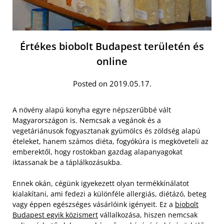
Értékes biobolt Budapest területén és
online
Posted on 2019.05.17.
A növény alapú konyha egyre népszerűbbé vált
Magyarországon is. Nemcsak a vegánok és a
vegetáriánusok fogyasztanak gyümölcs és zöldség alapú
ételeket, hanem számos diéta, fogyókúra is megköveteli az
emberektől, hogy rostokban gazdag alapanyagokat
iktassanak be a táplálkozásukba.
Ennek okán, cégünk igyekezett olyan termékkínálatot
kialakítani, ami fedezi a különféle allergiás, diétázó, beteg
vagy éppen egészséges vásárlóink igényeit. Ez a
biobolt
Budapest egyik közismert
vállalkozása, hiszen nemcsak