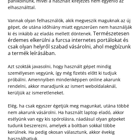
pánikolnunk, mivel a használt kifejezés nem egyenlő az
elhasználttal.
Vannak olyan felhasználók, akik megveszik maguknak az új
gépet, de utána időhiány miatt egyszerűen nem használják
Természetesen
ki és inkább az eladás mellett döntenek.
érdemes elkerülni a furcsa internetes portálokat és
csak olyan helyről szabad vásárolni, ahol megbízunk
a termék leírásában.
Azt szokták javasolni, hogy használt gépet mindig
személyesen vegyünk, így még fizetés előtt ki tudjuk
próbálni. Amennyiben mindenképpen online akarunk
rendelni, akkor maradjunk az ismert weboldalaknál,
kerüljük az ismeretleneket.
Elég, ha csak egyszer égetjük meg magunkat, utána többé
nem akarunk vásárolni. Ha használt laptop eladó, akkor
esélyünk van egy kis spórolásra, ráadásul olyan gépeket
tudunk beszerezni, amelyek a boltban sokkal többe
kerülnek. Ha pedig okosan választunk, akkor évekig
használhatjuk.