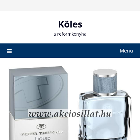
Skip
to
content
Köles
a reformkonyha
Menu