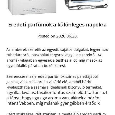
Eredeti parfümök a különleges napokra
Posted on 2020.06.28.
Az emberek szeretik az egyedi, sajátos dolgokat, legyen szó
ruhadarabról, használati tárgyról vagy illatszerekről. Az
aromák világában egyesek a testhez állót, míg mások az
egyedülálló, páratlan bukét keresi.
Szerencsére, az
eredeti parfümök színes palettájából
gazdag választék tárul a vásárló elé, amiből bárki
kiválaszthatja a számára ideálisnak bizonyuló terméket.
Egy illat kiválasztásakor fontos szem előtt tartani azt
a tényt, hogy egy-egy aroma van, akinek a bőrén
intenzívebben, míg másnak gyengébben érződik.
Ezért szükséges időt szakítani a megfelelő eredeti parfüm