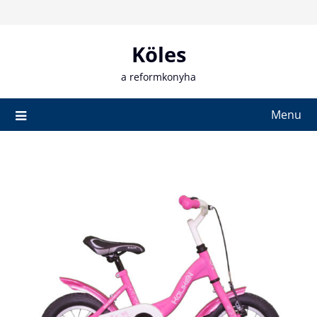
Skip
to
content
Köles
a reformkonyha
Menu