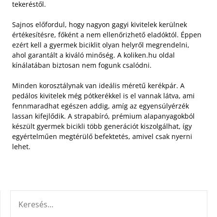
tekeréstől.
Sajnos előfordul, hogy nagyon gagyi kivitelek kerülnek
értékesítésre, főként a nem ellenőrizhető eladóktól. Éppen
ezért kell a gyermek biciklit olyan helyről megrendelni,
ahol garantált a kiváló minőség. A koliken.hu oldal
kínálatában biztosan nem fogunk csalódni.
Minden korosztálynak van ideális méretű kerékpár. A
pedálos kivitelek még pótkerékkel is el vannak látva, ami
fennmaradhat egészen addig, amíg az egyensúlyérzék
lassan kifejlődik. A strapabíró, prémium alapanyagokból
készült gyermek bicikli több generációt kiszolgálhat, így
egyértelműen megtérülő befektetés, amivel csak nyerni
lehet.
KERESÉS: