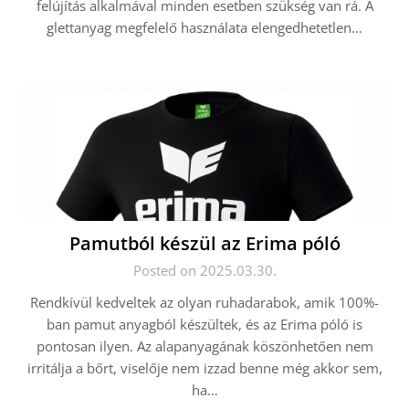
felújítás alkalmával minden esetben szükség van rá. A
glettanyag megfelelő használata elengedhetetlen…
Pamutból készül az Erima póló
Posted on 2025.03.30.
Rendkívül kedveltek az olyan ruhadarabok, amik 100%-
ban pamut anyagból készültek, és az Erima póló is
pontosan ilyen. Az alapanyagának köszönhetően nem
irritálja a bőrt, viselője nem izzad benne még akkor sem,
ha…