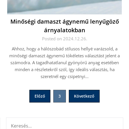
Minőségi damaszt ágynemű lenyűgöző
árnyalatokban
Posted on 2024.12.26.
Ahhoz, hogy a hálószobád stílusos hellyé varázsold, a
minőségi damaszt ágynemű tökéletes választást jelent a
számodra. A tagadhatatlanul gyönyörű anyag esetében
minden a részletekről szól, így ideális választás, ha
szeretnél egy csipetnyi…
Bejegyzések
Előző
3
Következő
lapozása
KERESÉS: