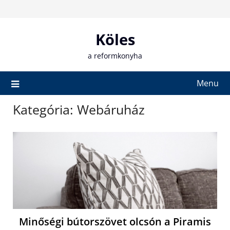
Skip
to
content
Köles
a reformkonyha
Menu
Kategória:
Webáruház
Minőségi bútorszövet olcsón a Piramis