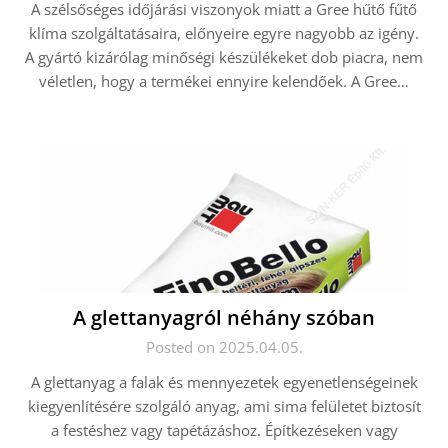
A szélsőséges időjárási viszonyok miatt a Gree hűtő fűtő
klíma szolgáltatásaira, előnyeire egyre nagyobb az igény.
A gyártó kizárólag minőségi készülékeket dob piacra, nem
véletlen, hogy a termékei ennyire kelendőek. A Gree…
A glettanyagról néhány szóban
Posted on 2025.04.05.
A glettanyag a falak és mennyezetek egyenetlenségeinek
kiegyenlítésére szolgáló anyag, ami sima felületet biztosít
a festéshez vagy tapétázáshoz. Építkezéseken vagy