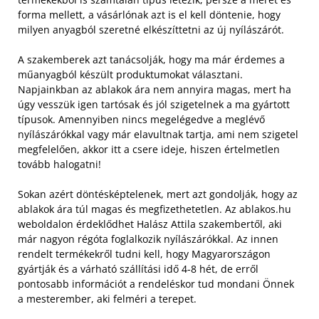
forma mellett, a vásárlónak azt is el kell döntenie, hogy
milyen anyagból szeretné elkészíttetni az új nyílászárót.
A szakemberek azt tanácsolják, hogy ma már érdemes a
műanyagból készült produktumokat választani.
Napjainkban az ablakok ára nem annyira magas, mert ha
úgy vesszük igen tartósak és jól szigetelnek a ma gyártott
típusok. Amennyiben nincs megelégedve a meglévő
nyílászárókkal vagy már elavultnak tartja, ami nem szigetel
megfelelően, akkor itt a csere ideje, hiszen értelmetlen
tovább halogatni!
Sokan azért döntésképtelenek, mert azt gondolják, hogy az
ablakok ára túl magas és megfizethetetlen. Az ablakos.hu
weboldalon érdeklődhet Halász Attila szakembertől, aki
már nagyon régóta foglalkozik nyílászárókkal. Az innen
rendelt termékekről tudni kell, hogy Magyarországon
gyártják és a várható szállítási idő 4-8 hét, de erről
pontosabb információt a rendeléskor tud mondani Önnek
a mesterember, aki felméri a terepet.