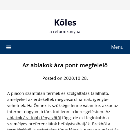
Skip
to
content
Köles
a reformkonyha
Menu
Az ablakok ára pont megfelelő
Posted on 2020.10.28.
A piacon számtalan termék és szolgáltatás található,
amelyeket az érdekeltek megvásárolhatnak, igénybe
vehetnek. Ha Önnek is szüksége lenne valamire, akkor az
internet nagyon jó társ tud lenni a keresgélésben. Az
ablakok ára több tényezőtől
függ, de ezt leginkább a
személyes preferenciáink befolyásolhatják. Ezekből a
termékekből is számtalan típus létezik, persze a méret és