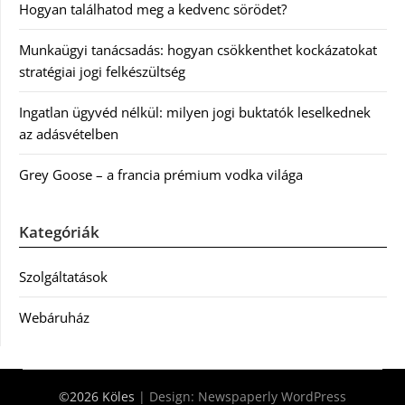
Hogyan találhatod meg a kedvenc sörödet?
Munkaügyi tanácsadás: hogyan csökkenthet kockázatokat
stratégiai jogi felkészültség
Ingatlan ügyvéd nélkül: milyen jogi buktatók leselkednek
az adásvételben
Grey Goose – a francia prémium vodka világa
Kategóriák
Szolgáltatások
Webáruház
©2026 Köles
| Design:
Newspaperly WordPress