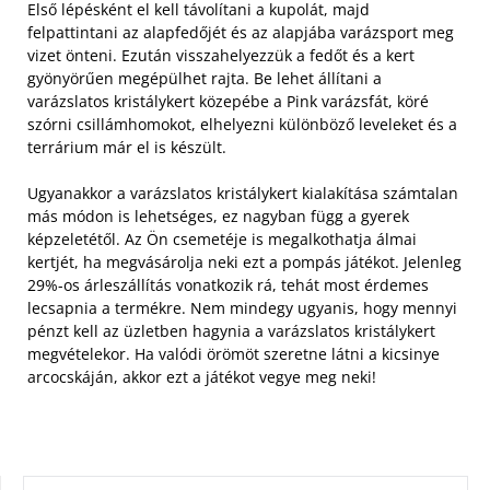
Első lépésként el kell távolítani a kupolát, majd
felpattintani az alapfedőjét és az alapjába varázsport meg
vizet önteni. Ezután visszahelyezzük a fedőt és a kert
gyönyörűen megépülhet rajta. Be lehet állítani a
varázslatos kristálykert közepébe a Pink varázsfát, köré
szórni csillámhomokot, elhelyezni különböző leveleket és a
terrárium már el is készült.
Ugyanakkor a varázslatos kristálykert kialakítása számtalan
más módon is lehetséges, ez nagyban függ a gyerek
képzeletétől. Az Ön csemetéje is megalkothatja álmai
kertjét, ha megvásárolja neki ezt a pompás játékot. Jelenleg
29%-os árleszállítás vonatkozik rá, tehát most érdemes
lecsapnia a termékre. Nem mindegy ugyanis, hogy mennyi
pénzt kell az üzletben hagynia a varázslatos kristálykert
megvételekor. Ha valódi örömöt szeretne látni a kicsinye
arcocskáján, akkor ezt a játékot vegye meg neki!
KERESÉS: