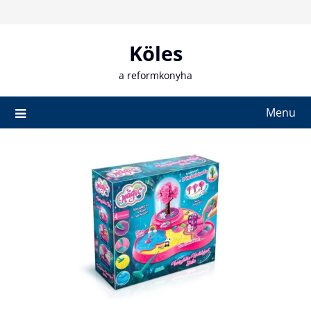
Skip
to
content
Köles
a reformkonyha
Menu