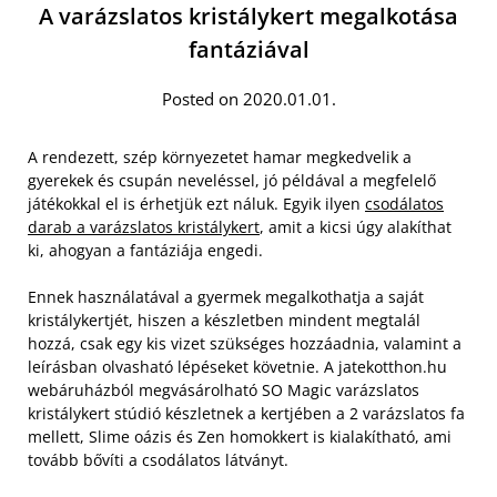
A varázslatos kristálykert megalkotása
fantáziával
Posted on 2020.01.01.
A rendezett, szép környezetet hamar megkedvelik a
gyerekek és csupán neveléssel, jó példával a megfelelő
játékokkal el is érhetjük ezt náluk. Egyik ilyen
csodálatos
darab a varázslatos kristálykert
, amit a kicsi úgy alakíthat
ki, ahogyan a fantáziája engedi.
Ennek használatával a gyermek megalkothatja a saját
kristálykertjét, hiszen a készletben mindent megtalál
hozzá, csak egy kis vizet szükséges hozzáadnia, valamint a
leírásban olvasható lépéseket követnie. A jatekotthon.hu
webáruházból megvásárolható SO Magic varázslatos
kristálykert stúdió készletnek a kertjében a 2 varázslatos fa
mellett, Slime oázis és Zen homokkert is kialakítható, ami
tovább bővíti a csodálatos látványt.