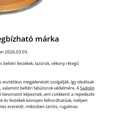
egbízható márka
on 2026.03.03.
és beltéri festékek, lazúrok, vékony rétegű
esztétikus megjelenését szolgálják, így ideálisak
ok, valamint beltéri fabútorok védelmére. A
Sadolin
ló bevonatot képeznek, ami csökkenti a repedezés
rok és festékek könnyen felhordhatóak, mélyen
tes erezetét, miközben tartós, rugalmas