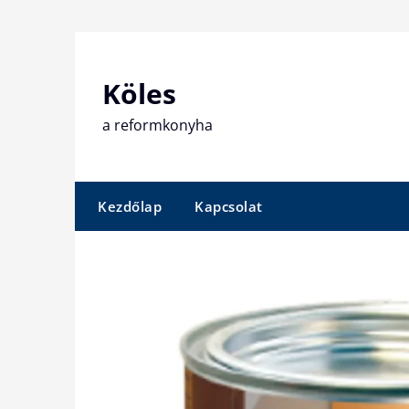
Skip
to
content
Köles
a reformkonyha
Kezdőlap
Kapcsolat