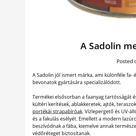
A Sadolin m
Posted 
A Sadolin jól ismert márka, ami különféle fa- 
bevonatok gyártására specializálódott.
Termékei elsősorban a faanyag tartósságát és 
kültéri kerítések, ablakkeretek, ajtók, terasz
portékái strapabíróak
. Vízlepergető és UV-ál
és a fakulás esélyét. Emellett a modern lazú
beszívódnak a fába, kiemelve annak természe
védőréteget biztosítanak.