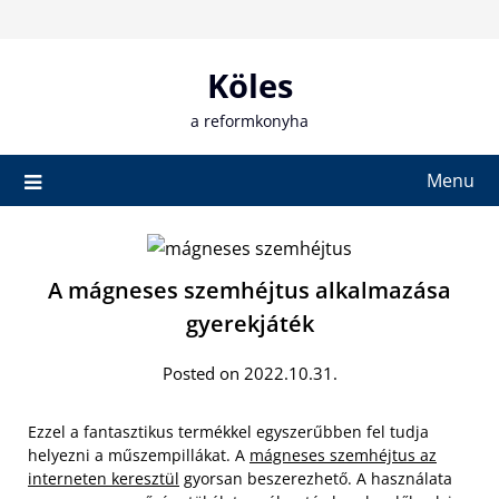
Skip
to
content
Köles
a reformkonyha
Menu
A mágneses szemhéjtus alkalmazása
gyerekjáték
Posted on 2022.10.31.
Ezzel a fantasztikus termékkel egyszerűbben fel tudja
helyezni a műszempillákat. A
mágneses szemhéjtus az
interneten keresztül
gyorsan beszerezhető. A használata