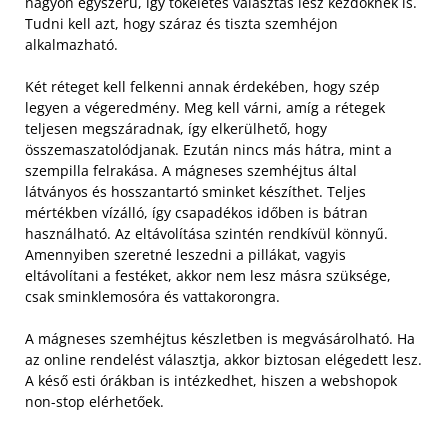
nagyon egyszerű, így tökéletes választás lesz kezdőknek is.
Tudni kell azt, hogy száraz és tiszta szemhéjon
alkalmazható.
Két réteget kell felkenni annak érdekében, hogy szép
legyen a végeredmény. Meg kell várni, amíg a rétegek
teljesen megszáradnak, így elkerülhető, hogy
összemaszatolódjanak. Ezután nincs más hátra, mint a
szempilla felrakása.
A mágneses szemhéjtus által
látványos és hosszantartó sminket készíthet. Teljes
mértékben vízálló, így csapadékos időben is bátran
használható. Az eltávolítása szintén rendkívül könnyű.
Amennyiben szeretné leszedni a pillákat, vagyis
eltávolítani a festéket, akkor nem lesz másra szüksége,
csak sminklemosóra és vattakorongra.
A mágneses szemhéjtus készletben is megvásárolható. Ha
az online rendelést választja, akkor biztosan elégedett lesz.
A késő esti órákban is intézkedhet, hiszen a webshopok
non-stop elérhetőek.