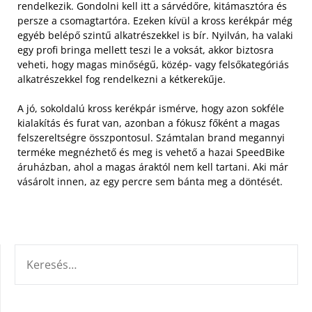
rendelkezik. Gondolni kell itt a sárvédőre, kitámasztóra és
persze a csomagtartóra. Ezeken kívül a kross kerékpár még
egyéb belépő szintű alkatrészekkel is bír. Nyilván, ha valaki
egy profi bringa mellett teszi le a voksát, akkor biztosra
veheti, hogy magas minőségű, közép- vagy felsőkategóriás
alkatrészekkel fog rendelkezni a kétkerekűje.
A jó, sokoldalú kross kerékpár ismérve, hogy azon sokféle
kialakítás és furat van, azonban a fókusz főként a magas
felszereltségre összpontosul. Számtalan brand megannyi
terméke megnézhető és meg is vehető a hazai SpeedBike
áruházban, ahol a magas áraktól nem kell tartani. Aki már
vásárolt innen, az egy percre sem bánta meg a döntését.
KERESÉS: