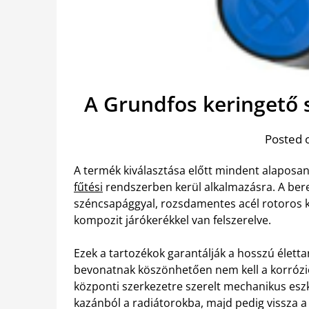
A Grundfos keringető s
Posted 
A termék kiválasztása előtt mindent alaposan
fűtési
rendszerben kerül alkalmazásra. A bere
széncsapággyal, rozsdamentes acél rotoros ka
kompozit járókerékkel van felszerelve.
Ezek a tartozékok garantálják a hosszú életta
bevonatnak köszönhetően nem kell a korrózió
központi szerkezetre szerelt mechanikus eszkö
kazánból a radiátorokba, majd pedig vissza a