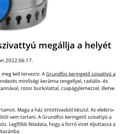
zivattyú megállja a helyét
on 2022.06.17.
 meg kell tervezni. A
Grundfos keringető szivattyú a
ndezés minőségi kerámia tengellyel, radiális- és
nnával, rotor burkolattal, csapágylemezzel, illetve
rtamot. Maga a ház öntöttvasból készül. Az elektro-
tól sem tartani.
A Grundfos keringető szivattyú a
z. Legfőbb feladata, hogy a forró vizet eljuttassa a
 kazánba.