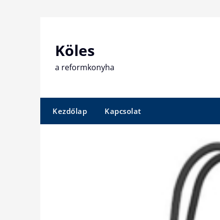
Skip
to
content
Köles
a reformkonyha
Kezdőlap
Kapcsolat