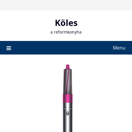
Skip
to
content
Köles
a reformkonyha
Menu