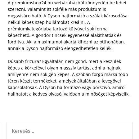
A premiumshop24.hu webáruházból könnyedén be lehet
szerezni, valamint itt sokféle más produktum is
megvásárolható.
A Dyson hajformázó a szálak károsodása
nélkül képes szép hullámokat kreálni. A
prémiumkategóriába tartozó kütyüvel sok forma
képezhető. A göndör tincsek egyenessé alakíthatóak és
fordítva. Aki a maximumot akarja kihozni az otthonában,
annak a Dyson hajformázó elengedhetetlen kellék.
Dúsabb frizura? Egyáltalán nem gond, mert a készülék
képes a körkefével olyan masszív tartást adni a hajnak,
amilyenre nem sok gép képes. A szóban forgó márka több
téren készít termékeket, amelyek általában a levegővel
kapcsolatosak. A Dyson hajformázó vagy porszívó, amiről
hallhatott a kedves olvasó, valóban a minőséget képviselik.
KERESÉS: